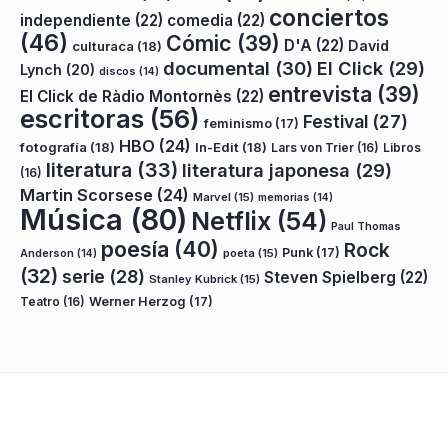
conciertos
independiente
(22)
comedia
(22)
(46)
Cómic
(39)
D'A
(22)
David
culturaca
(18)
documental
(30)
El Click
(29)
Lynch
(20)
discos
(14)
entrevista
(39)
El Click de Ràdio Montornès
(22)
escritoras
(56)
Festival
(27)
feminismo
(17)
HBO
(24)
fotografía
(18)
In-Edit
(18)
Lars von Trier
(16)
Libros
literatura
(33)
literatura japonesa
(29)
(16)
Martin Scorsese
(24)
Marvel
(15)
memorias
(14)
Música
(80)
Netflix
(54)
Paul Thomas
poesía
(40)
Rock
Punk
(17)
poeta
(15)
Anderson
(14)
(32)
serie
(28)
Steven Spielberg
(22)
Stanley Kubrick
(15)
Teatro
(16)
Werner Herzog
(17)