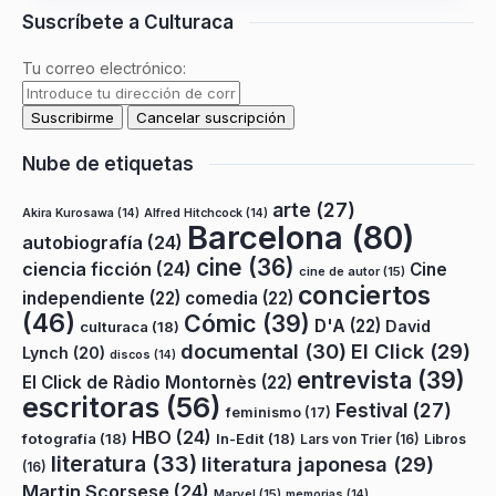
Suscríbete a Culturaca
Tu correo electrónico:
Nube de etiquetas
arte
(27)
Akira Kurosawa
(14)
Alfred Hitchcock
(14)
Barcelona
(80)
autobiografía
(24)
cine
(36)
ciencia ficción
(24)
Cine
cine de autor
(15)
conciertos
independiente
(22)
comedia
(22)
(46)
Cómic
(39)
D'A
(22)
David
culturaca
(18)
documental
(30)
El Click
(29)
Lynch
(20)
discos
(14)
entrevista
(39)
El Click de Ràdio Montornès
(22)
escritoras
(56)
Festival
(27)
feminismo
(17)
HBO
(24)
fotografía
(18)
In-Edit
(18)
Lars von Trier
(16)
Libros
literatura
(33)
literatura japonesa
(29)
(16)
Martin Scorsese
(24)
Marvel
(15)
memorias
(14)