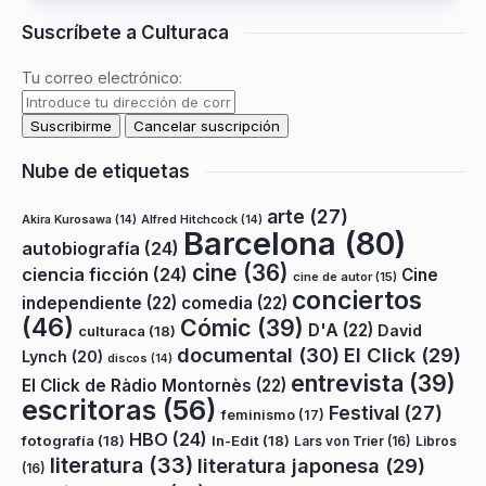
Suscríbete a Culturaca
Tu correo electrónico:
Nube de etiquetas
arte
(27)
Akira Kurosawa
(14)
Alfred Hitchcock
(14)
Barcelona
(80)
autobiografía
(24)
cine
(36)
ciencia ficción
(24)
Cine
cine de autor
(15)
conciertos
independiente
(22)
comedia
(22)
(46)
Cómic
(39)
D'A
(22)
David
culturaca
(18)
documental
(30)
El Click
(29)
Lynch
(20)
discos
(14)
entrevista
(39)
El Click de Ràdio Montornès
(22)
escritoras
(56)
Festival
(27)
feminismo
(17)
HBO
(24)
fotografía
(18)
In-Edit
(18)
Lars von Trier
(16)
Libros
literatura
(33)
literatura japonesa
(29)
(16)