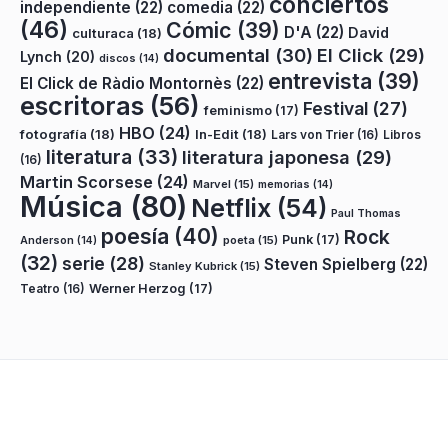
conciertos
independiente
(22)
comedia
(22)
(46)
Cómic
(39)
D'A
(22)
David
culturaca
(18)
documental
(30)
El Click
(29)
Lynch
(20)
discos
(14)
entrevista
(39)
El Click de Ràdio Montornès
(22)
escritoras
(56)
Festival
(27)
feminismo
(17)
HBO
(24)
fotografía
(18)
In-Edit
(18)
Lars von Trier
(16)
Libros
literatura
(33)
literatura japonesa
(29)
(16)
Martin Scorsese
(24)
Marvel
(15)
memorias
(14)
Música
(80)
Netflix
(54)
Paul Thomas
poesía
(40)
Rock
Punk
(17)
poeta
(15)
Anderson
(14)
(32)
serie
(28)
Steven Spielberg
(22)
Stanley Kubrick
(15)
Teatro
(16)
Werner Herzog
(17)