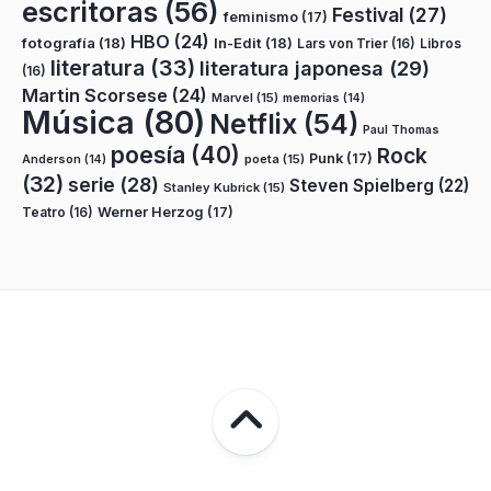
escritoras
(56)
Festival
(27)
feminismo
(17)
HBO
(24)
fotografía
(18)
In-Edit
(18)
Lars von Trier
(16)
Libros
literatura
(33)
literatura japonesa
(29)
(16)
Martin Scorsese
(24)
Marvel
(15)
memorias
(14)
Música
(80)
Netflix
(54)
Paul Thomas
poesía
(40)
Rock
Punk
(17)
poeta
(15)
Anderson
(14)
(32)
serie
(28)
Steven Spielberg
(22)
Stanley Kubrick
(15)
Teatro
(16)
Werner Herzog
(17)