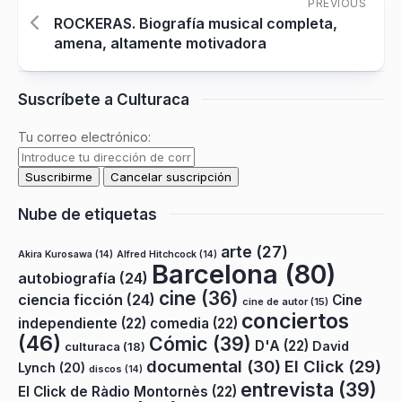
PREVIOUS
ROCKERAS. Biografía musical completa,
amena, altamente motivadora
Suscríbete a Culturaca
Tu correo electrónico:
Nube de etiquetas
arte
(27)
Akira Kurosawa
(14)
Alfred Hitchcock
(14)
Barcelona
(80)
autobiografía
(24)
cine
(36)
ciencia ficción
(24)
Cine
cine de autor
(15)
conciertos
independiente
(22)
comedia
(22)
(46)
Cómic
(39)
D'A
(22)
David
culturaca
(18)
documental
(30)
El Click
(29)
Lynch
(20)
discos
(14)
entrevista
(39)
El Click de Ràdio Montornès
(22)