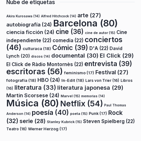
Nube de etiquetas
arte
(27)
Akira Kurosawa
(14)
Alfred Hitchcock
(14)
Barcelona
(80)
autobiografía
(24)
cine
(36)
ciencia ficción
(24)
Cine
cine de autor
(15)
conciertos
independiente
(22)
comedia
(22)
(46)
Cómic
(39)
D'A
(22)
David
culturaca
(18)
documental
(30)
El Click
(29)
Lynch
(20)
discos
(14)
entrevista
(39)
El Click de Ràdio Montornès
(22)
escritoras
(56)
Festival
(27)
feminismo
(17)
HBO
(24)
fotografía
(18)
In-Edit
(18)
Lars von Trier
(16)
Libros
literatura
(33)
literatura japonesa
(29)
(16)
Martin Scorsese
(24)
Marvel
(15)
memorias
(14)
Música
(80)
Netflix
(54)
Paul Thomas
poesía
(40)
Rock
Punk
(17)
poeta
(15)
Anderson
(14)
(32)
serie
(28)
Steven Spielberg
(22)
Stanley Kubrick
(15)
Teatro
(16)
Werner Herzog
(17)