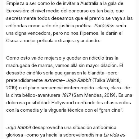
Empieza a ser como lo de invitar a Australia a la gala de
Eurovisión: el nivel medio del concurso es tan bajo, que
secretamente todos deseamos que el premio se vaya a las
antípodas como acto de justicia poética.
Parásito
s sería
una digna vencedora, pero no nos flipemos: le darán el
Oscar a mejor película extranjera y andando.
Como esto va de mojarse y quedar en ridículo tras la
madrugada de marras, vamos allá sin mayor dilación. El
desastre cinéfilo sería que ganasen la blandita -pero
pretendidamente
extreme
–
Jojo Rabbit
(Taika Waititi,
2019) o el plano secuencia ininterrumpido -claro, claro- de
la cinta bélico-aventurera
1917
(Sam Mendes, 2019). Es una
dolorosa posibilidad: Hollywood confunde los chascarrillos
con la comedia y la virguería técnica con el “gran cine”.
Jojo Rabbit
desaprovecha una situación anticómica
gloriosa -como ya hacía la sobrevaloradísima
La vida es