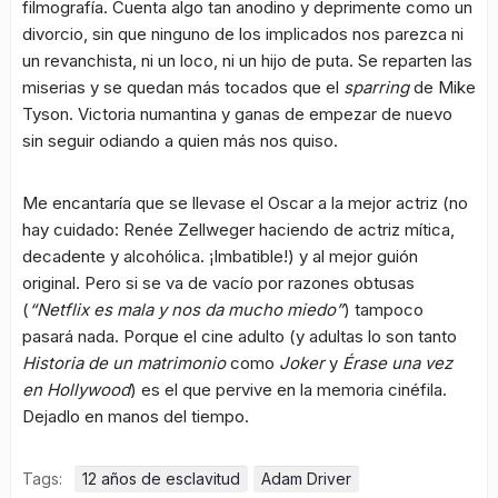
filmografía. Cuenta algo tan anodino y deprimente como un
divorcio, sin que ninguno de los implicados nos parezca ni
un revanchista, ni un loco, ni un hijo de puta. Se reparten las
miserias y se quedan más tocados que el
sparring
de Mike
Tyson. Victoria numantina y ganas de empezar de nuevo
sin seguir odiando a quien más nos quiso.
Me encantaría que se llevase el Oscar a la mejor actriz (no
hay cuidado: Renée Zellweger haciendo de actriz mítica,
decadente y alcohólica. ¡Imbatible!) y al mejor guión
original. Pero si se va de vacío por razones obtusas
(
“Netflix es mala y nos da mucho miedo”
) tampoco
pasará nada. Porque el cine adulto (y adultas lo son tanto
Historia de un matrimonio
como
Joker
y
Érase una vez
en Hollywood
) es el que pervive en la memoria cinéfila.
Dejadlo en manos del tiempo.
Tags:
12 años de esclavitud
Adam Driver