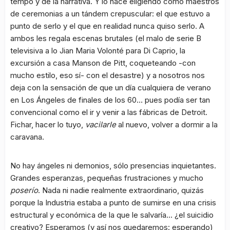
tempo y de la narrativa. Y lo hace eligiendo como maestros
de ceremonias a un tándem crepuscular: el que estuvo a
punto de serlo y el que en realidad nunca quiso serlo. A
ambos les regala escenas brutales (el malo de serie B
televisiva a lo Jian Maria Volonté para Di Caprio, la
excursión a casa Manson de Pitt, coqueteando -con
mucho estilo, eso sí- con el desastre) y a nosotros nos
deja con la sensación de que un día cualquiera de verano
en Los Ángeles de finales de los 60… pues podía ser tan
convencional como el ir y venir a las fábricas de Detroit.
Fichar, hacer lo tuyo,
vacilarle
al nuevo, volver a dormir a la
caravana.
No hay ángeles ni demonios, sólo presencias inquietantes.
Grandes esperanzas, pequeñas frustraciones y mucho
poserío
. Nada ni nadie realmente extraordinario, quizás
porque la Industria estaba a punto de sumirse en una crisis
estructural y económica de la que le salvaría… ¿el suicidio
creativo? Esperamos (y así nos quedaremos: esperando)