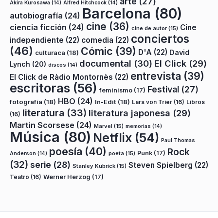
arte
(27)
Akira Kurosawa
(14)
Alfred Hitchcock
(14)
Barcelona
(80)
autobiografía
(24)
cine
(36)
ciencia ficción
(24)
Cine
cine de autor
(15)
conciertos
independiente
(22)
comedia
(22)
(46)
Cómic
(39)
D'A
(22)
David
culturaca
(18)
documental
(30)
El Click
(29)
Lynch
(20)
discos
(14)
entrevista
(39)
El Click de Ràdio Montornès
(22)
escritoras
(56)
Festival
(27)
feminismo
(17)
HBO
(24)
fotografía
(18)
In-Edit
(18)
Lars von Trier
(16)
Libros
literatura
(33)
literatura japonesa
(29)
(16)
Martin Scorsese
(24)
Marvel
(15)
memorias
(14)
Música
(80)
Netflix
(54)
Paul Thomas
poesía
(40)
Rock
Punk
(17)
poeta
(15)
Anderson
(14)
(32)
serie
(28)
Steven Spielberg
(22)
Stanley Kubrick
(15)
Teatro
(16)
Werner Herzog
(17)