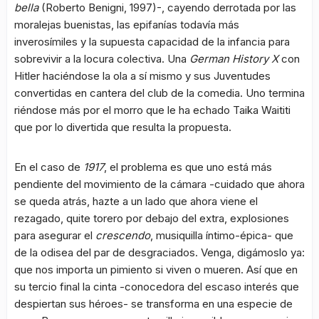
bella
(Roberto Benigni, 1997)-, cayendo derrotada por las
moralejas buenistas, las epifanías todavía más
inverosímiles y la supuesta capacidad de la infancia para
sobrevivir a la locura colectiva. Una
German History X
con
Hitler haciéndose la ola a sí mismo y sus Juventudes
convertidas en cantera del club de la comedia. Uno termina
riéndose más por el morro que le ha echado Taika Waititi
que por lo divertida que resulta la propuesta.
En el caso de
1917
, el problema es que uno está más
pendiente del movimiento de la cámara -cuidado que ahora
se queda atrás, hazte a un lado que ahora viene el
rezagado, quite torero por debajo del extra, explosiones
para asegurar el
crescendo
, musiquilla íntimo-épica- que
de la odisea del par de desgraciados. Venga, digámoslo ya:
que nos importa un pimiento si viven o mueren. Así que en
su tercio final la cinta -conocedora del escaso interés que
despiertan sus héroes- se transforma en una especie de