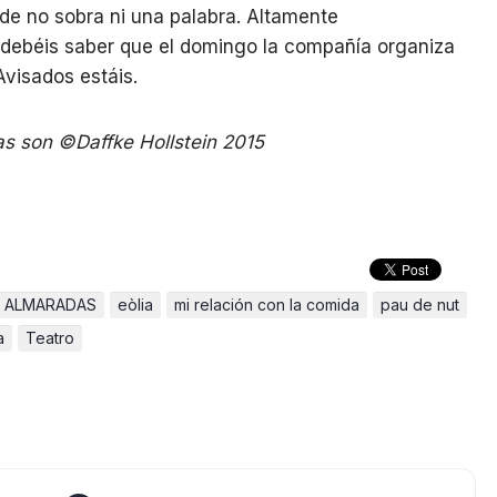
nde no sobra ni una palabra. Altamente
 debéis saber que el domingo la compañía organiza
Avisados estáis.
as son ©Daffke Hollstein 2015
a ALMARADAS
eòlia
mi relación con la comida
pau de nut
a
Teatro