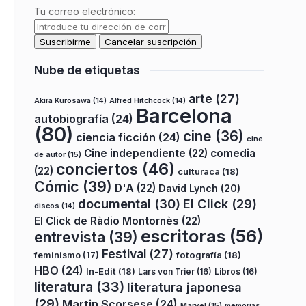
Tu correo electrónico:
Nube de etiquetas
arte
(27)
Akira Kurosawa
(14)
Alfred Hitchcock
(14)
Barcelona
autobiografía
(24)
(80)
cine
(36)
ciencia ficción
(24)
cine
Cine independiente
(22)
comedia
de autor
(15)
conciertos
(46)
(22)
culturaca
(18)
Cómic
(39)
D'A
(22)
David Lynch
(20)
documental
(30)
El Click
(29)
discos
(14)
El Click de Ràdio Montornès
(22)
escritoras
(56)
entrevista
(39)
Festival
(27)
fotografía
(18)
feminismo
(17)
HBO
(24)
In-Edit
(18)
Lars von Trier
(16)
Libros
(16)
literatura
(33)
literatura japonesa
(29)
Martin Scorsese
(24)
Marvel
(15)
memorias