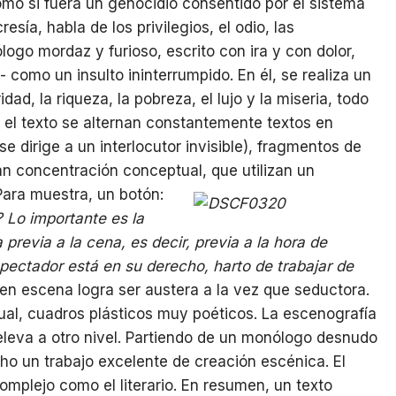
omo si fuera un genocidio consentido por el sistema
resía, habla de los privilegios, el odio, las
ogo mordaz y furioso, escrito con ira y con dolor,
 como un insulto ininterrumpido. En él, se realiza un
ridad, la riqueza, la pobreza, el lujo y la miseria, todo
 el texto se alternan constantemente textos en
se dirige a un interlocutor invisible), fragmentos de
n concentración conceptual, que utilizan un
Para muestra, un botón:
?
Lo importante es la
 previa a la cena, es decir, previa a la hora de
spectador está en su derecho, harto de trabajar de
en escena logra ser austera a la vez que seductora.
al, cuadros plásticos muy poéticos. La escenografía
eleva a otro nivel. Partiendo de un monólogo desnudo
ho un trabajo excelente de creación escénica. El
complejo como el literario. En resumen, un texto