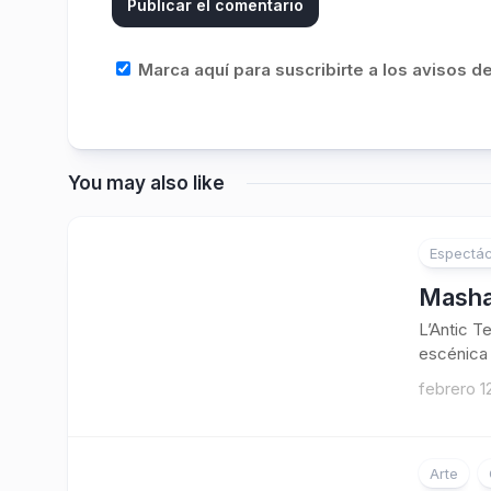
Marca aquí para suscribirte a los avisos 
You may also like
Espectác
Masha
L’Antic T
escénica 
febrero 1
Arte