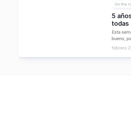
On the r
5 años
todas 
Esta sema
bueno, pa
febrero 2