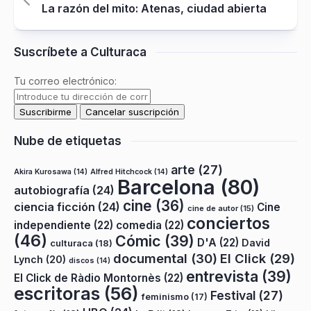
La razón del mito: Atenas, ciudad abierta
Suscríbete a Culturaca
Tu correo electrónico:
Nube de etiquetas
arte
(27)
Akira Kurosawa
(14)
Alfred Hitchcock
(14)
Barcelona
(80)
autobiografía
(24)
cine
(36)
ciencia ficción
(24)
Cine
cine de autor
(15)
conciertos
independiente
(22)
comedia
(22)
(46)
Cómic
(39)
D'A
(22)
David
culturaca
(18)
documental
(30)
El Click
(29)
Lynch
(20)
discos
(14)
entrevista
(39)
El Click de Ràdio Montornès
(22)
escritoras
(56)
Festival
(27)
feminismo
(17)