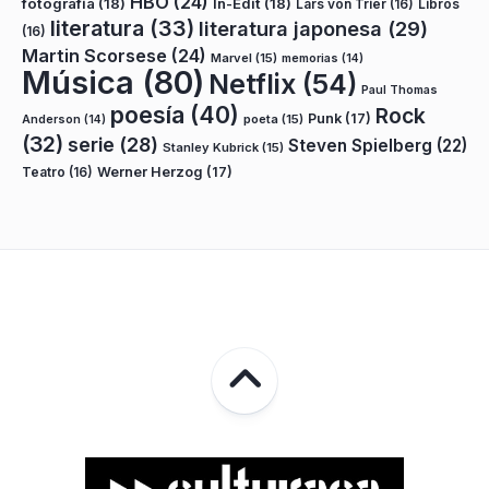
HBO
(24)
fotografía
(18)
In-Edit
(18)
Lars von Trier
(16)
Libros
literatura
(33)
literatura japonesa
(29)
(16)
Martin Scorsese
(24)
Marvel
(15)
memorias
(14)
Música
(80)
Netflix
(54)
Paul Thomas
poesía
(40)
Rock
Punk
(17)
poeta
(15)
Anderson
(14)
(32)
serie
(28)
Steven Spielberg
(22)
Stanley Kubrick
(15)
Teatro
(16)
Werner Herzog
(17)