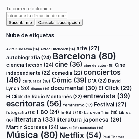
Tu correo electrónico:
Nube de etiquetas
arte
(27)
Akira Kurosawa
(14)
Alfred Hitchcock
(14)
Barcelona
(80)
autobiografía
(24)
cine
(36)
ciencia ficción
(24)
Cine
cine de autor
(15)
conciertos
independiente
(22)
comedia
(22)
(46)
Cómic
(39)
D'A
(22)
David
culturaca
(18)
documental
(30)
El Click
(29)
Lynch
(20)
discos
(14)
entrevista
(39)
El Click de Ràdio Montornès
(22)
escritoras
(56)
Festival
(27)
feminismo
(17)
HBO
(24)
fotografía
(18)
In-Edit
(18)
Lars von Trier
(16)
Libros
literatura
(33)
literatura japonesa
(29)
(16)
Martin Scorsese
(24)
Marvel
(15)
memorias
(14)
Música
(80)
Netflix
(54)
Paul Thomas