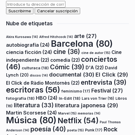
Nube de etiquetas
arte
(27)
Akira Kurosawa
(14)
Alfred Hitchcock
(14)
Barcelona
(80)
autobiografía
(24)
cine
(36)
ciencia ficción
(24)
Cine
cine de autor
(15)
conciertos
independiente
(22)
comedia
(22)
(46)
Cómic
(39)
D'A
(22)
David
culturaca
(18)
documental
(30)
El Click
(29)
Lynch
(20)
discos
(14)
entrevista
(39)
El Click de Ràdio Montornès
(22)
escritoras
(56)
Festival
(27)
feminismo
(17)
HBO
(24)
fotografía
(18)
In-Edit
(18)
Lars von Trier
(16)
Libros
literatura
(33)
literatura japonesa
(29)
(16)
Martin Scorsese
(24)
Marvel
(15)
memorias
(14)
Música
(80)
Netflix
(54)
Paul Thomas
poesía
(40)
Rock
Punk
(17)
poeta
(15)
Anderson
(14)