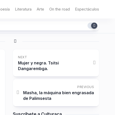
oesía
Literatura
Arte
On the road
Espectáculos
NEXT
Mujer y negra. Tsitsi
Dangarembga.
PREVIOUS
Masha, la máquina bien engrasada
de Palimsesta
Suscríbete a Culturaca