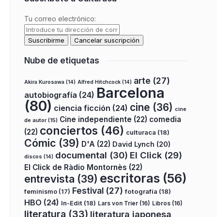
Tu correo electrónico:
Nube de etiquetas
arte
(27)
Akira Kurosawa
(14)
Alfred Hitchcock
(14)
Barcelona
autobiografía
(24)
(80)
cine
(36)
ciencia ficción
(24)
cine
Cine independiente
(22)
comedia
de autor
(15)
conciertos
(46)
(22)
culturaca
(18)
Cómic
(39)
D'A
(22)
David Lynch
(20)
documental
(30)
El Click
(29)
discos
(14)
El Click de Ràdio Montornès
(22)
escritoras
(56)
entrevista
(39)
Festival
(27)
fotografía
(18)
feminismo
(17)
HBO
(24)
In-Edit
(18)
Lars von Trier
(16)
Libros
(16)
literatura
(33)
literatura japonesa