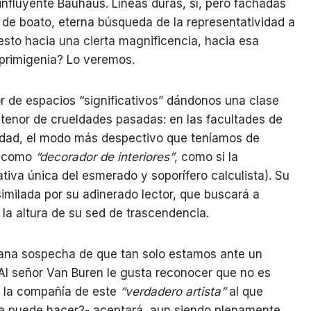
influyente Bauhaus. Líneas duras, sí, pero fachadas
 de boato, eterna búsqueda de la representatividad a
sto hacia una cierta magnificencia, hacia esa
 primigenia? Lo veremos.
 de espacios “significativos” dándonos una clase
 tenor de crueldades pasadas: en las facultades de
oridad, el modo más despectivo que teníamos de
lo como
“decorador de interiores”
, como si la
tiva única del esmerado y soporífero calculista). Su
imilada por su adinerado lector, que buscará a
la altura de su sed de trascendencia.
rana sospecha de que tan solo estamos ante un
Al señor Van Buren le gusta reconocer que no es
r la compañía de este
“verdadero artista”
al que
sa puede hacer?- aceptará, aun siendo plenamente