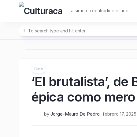
Skip
to
La simetría contradice el arte.
content
Cine
‘El brutalista’, de
épica como mero 
by
Jorge-Mauro De Pedro
febrero 17, 2025