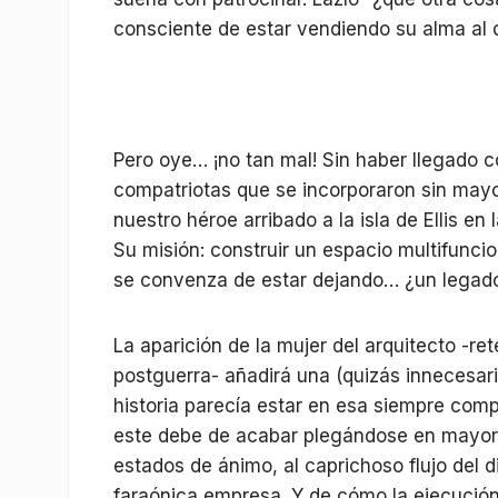
consciente de estar vendiendo su alma al d
Pero oye… ¡no tan mal! Sin haber llegado co
compatriotas que se incorporaron sin mayo
nuestro héroe arribado a la isla de Ellis en
Su misión: construir un espacio multifuncio
se convenza de estar dejando… ¿un legad
La aparición de la mujer del arquitecto -re
postguerra- añadirá una (quizás innecesari
historia parecía estar en esa siempre comp
este debe de acabar plegándose en mayor 
estados de ánimo, al caprichoso flujo del d
faraónica empresa. Y de cómo la ejecución