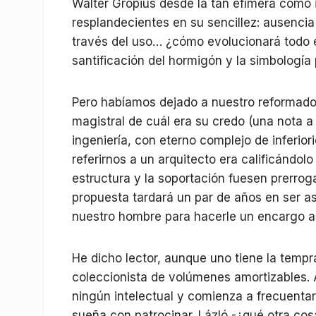
Walter Gropius desde la tan efímera como 
resplandecientes en su sencillez: ausencia
través del uso… ¿cómo evolucionará todo e
santificación del hormigón y la simbología
Pero habíamos dejado a nuestro reformador
magistral de cuál era su credo (una nota a
ingeniería, con eterno complejo de inferi
referirnos a un arquitecto era calificándo
estructura y la soportación fuesen prerroga
propuesta tardará un par de años en ser as
nuestro hombre para hacerle un encargo a 
He dicho lector, aunque uno tiene la temp
coleccionista de volúmenes amortizables. 
ningún intelectual y comienza a frecuenta
sueña con patrocinar. Lázló -¿qué otra co