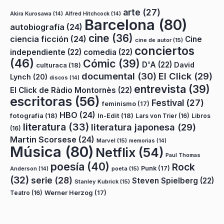
arte
(27)
Akira Kurosawa
(14)
Alfred Hitchcock
(14)
Barcelona
(80)
autobiografía
(24)
cine
(36)
ciencia ficción
(24)
Cine
cine de autor
(15)
conciertos
independiente
(22)
comedia
(22)
(46)
Cómic
(39)
D'A
(22)
David
culturaca
(18)
documental
(30)
El Click
(29)
Lynch
(20)
discos
(14)
entrevista
(39)
El Click de Ràdio Montornès
(22)
escritoras
(56)
Festival
(27)
feminismo
(17)
HBO
(24)
fotografía
(18)
In-Edit
(18)
Lars von Trier
(16)
Libros
literatura
(33)
literatura japonesa
(29)
(16)
Martin Scorsese
(24)
Marvel
(15)
memorias
(14)
Música
(80)
Netflix
(54)
Paul Thomas
poesía
(40)
Rock
Punk
(17)
poeta
(15)
Anderson
(14)
(32)
serie
(28)
Steven Spielberg
(22)
Stanley Kubrick
(15)
Teatro
(16)
Werner Herzog
(17)