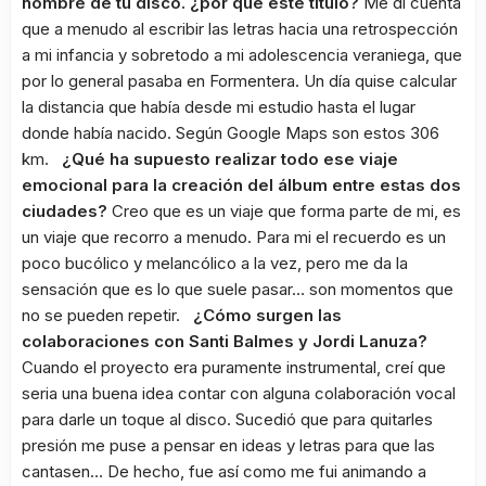
nombre de tu disco. ¿por qué este título?
Me di cuenta
que a menudo al escribir las letras hacia una retrospección
a mi infancia y sobretodo a mi adolescencia veraniega, que
por lo general pasaba en Formentera. Un día quise calcular
la distancia que había desde mi estudio hasta el lugar
donde había nacido. Según Google Maps son estos 306
km.
¿Qué ha supuesto realizar todo ese viaje
emocional para la creación del álbum entre estas dos
ciudades?
Creo que es un viaje que forma parte de mi, es
un viaje que recorro a menudo. Para mi el recuerdo es un
poco bucólico y melancólico a la vez, pero me da la
sensación que es lo que suele pasar… son momentos que
no se pueden repetir.
¿Cómo surgen las
colaboraciones con Santi Balmes y Jordi Lanuza?
Cuando el proyecto era puramente instrumental, creí que
seria una buena idea contar con alguna colaboración vocal
para darle un toque al disco. Sucedió que para quitarles
presión me puse a pensar en ideas y letras para que las
cantasen… De hecho, fue así como me fui animando a