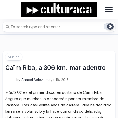
Skip
to
content
Música
Caïm Riba, a 306 km. mar adentro
by
Anabel Vélez
mayo 18, 2015
a 306 km
es el primer disco en solitario de Caïm Riba.
Seguro que muchos lo conoceréis por ser miembro de
Pastora. Tras casi veinte años de carrera, Riba ha decidido
lanzarse a volar solo y lo hace con un disco delicado,
delicioso, íntimo y hecho con mucho mimo. Un viaje de