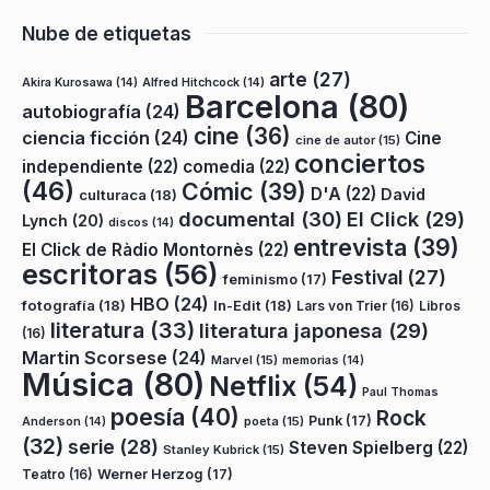
Nube de etiquetas
arte
(27)
Akira Kurosawa
(14)
Alfred Hitchcock
(14)
Barcelona
(80)
autobiografía
(24)
cine
(36)
ciencia ficción
(24)
Cine
cine de autor
(15)
conciertos
independiente
(22)
comedia
(22)
(46)
Cómic
(39)
D'A
(22)
David
culturaca
(18)
documental
(30)
El Click
(29)
Lynch
(20)
discos
(14)
entrevista
(39)
El Click de Ràdio Montornès
(22)
escritoras
(56)
Festival
(27)
feminismo
(17)
HBO
(24)
fotografía
(18)
In-Edit
(18)
Lars von Trier
(16)
Libros
literatura
(33)
literatura japonesa
(29)
(16)
Martin Scorsese
(24)
Marvel
(15)
memorias
(14)
Música
(80)
Netflix
(54)
Paul Thomas
poesía
(40)
Rock
Punk
(17)
poeta
(15)
Anderson
(14)
(32)
serie
(28)
Steven Spielberg
(22)
Stanley Kubrick
(15)
Teatro
(16)
Werner Herzog
(17)