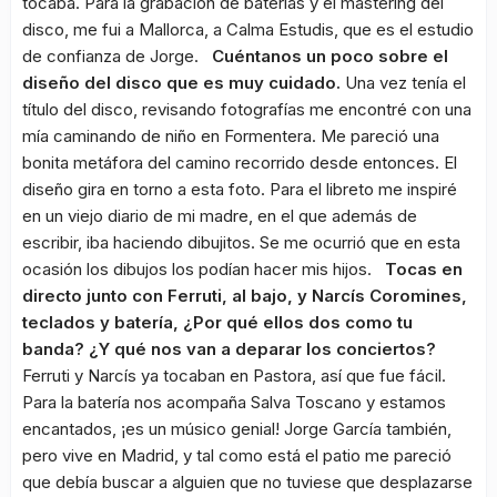
tocaba. Para la grabación de baterías y el mastering del
disco, me fui a Mallorca, a Calma Estudis, que es el estudio
de confianza de Jorge.
Cuéntanos un poco sobre el
diseño del disco que es muy cuidado.
Una vez tenía el
título del disco, revisando fotografías me encontré con una
mía caminando de niño en Formentera. Me pareció una
bonita metáfora del camino recorrido desde entonces. El
diseño gira en torno a esta foto. Para el libreto me inspiré
en un viejo diario de mi madre, en el que además de
escribir, iba haciendo dibujitos. Se me ocurrió que en esta
ocasión los dibujos los podían hacer mis hijos.
Tocas en
directo junto con Ferruti, al bajo, y Narcís Coromines,
teclados y batería, ¿Por qué ellos dos como tu
banda? ¿Y qué nos van a deparar los conciertos?
Ferruti y Narcís ya tocaban en Pastora, así que fue fácil.
Para la batería nos acompaña Salva Toscano y estamos
encantados, ¡es un músico genial! Jorge García también,
pero vive en Madrid, y tal como está el patio me pareció
que debía buscar a alguien que no tuviese que desplazarse