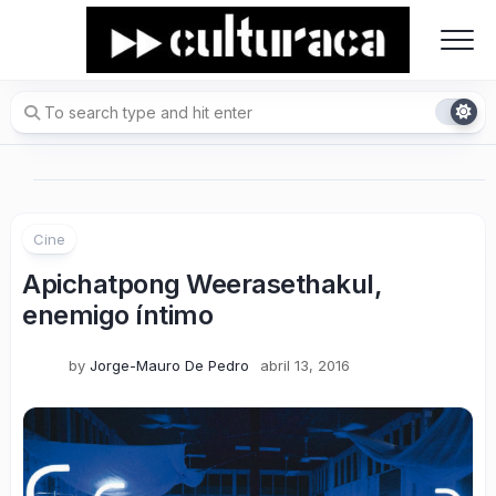
Skip
to
content
Cine
Apichatpong Weerasethakul,
enemigo íntimo
by
Jorge-Mauro De Pedro
abril 13, 2016