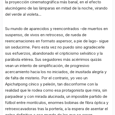
la proyección cinematográfica más banal, en el efecto
alucinógeno de las lámparas en mitad de la noche, virando
del verde al violeta…
Su mundo de aparecidos y reencontrados –de muertos en
suspenso, de vivos en retroceso, de rueda de
reencarnaciones en formato aspersor, a pie de lago- sigue
sin seducirme. Pero esta vez no puedo sino agradecerle
sus esfuerzos, abandonado el cripticismo selvático y la
parábola etérea. Sus seguidores más acérrimos quizás
vean un intento de simplificación, de progresivo
acercamiento hacia los no iniciados, de inusitada alegría y
de falta de misterio. Por el contrario, yo veo un
Apichatpong cínico y peleón, tan disconforme con la
realidad que le rodea como esa protagonista que mira, sin
parpadear y con mirada alucinada, un imposible partido de
fútbol entre montículos, enormes bobinas de fibra óptica y
retroexcavadoras tras la portería, a la espera de asentar el
golpe definitivo a ese mundo de los que se creen,