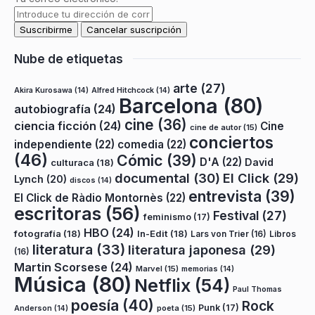
Nube de etiquetas
arte
(27)
Akira Kurosawa
(14)
Alfred Hitchcock
(14)
Barcelona
(80)
autobiografía
(24)
cine
(36)
ciencia ficción
(24)
Cine
cine de autor
(15)
conciertos
independiente
(22)
comedia
(22)
(46)
Cómic
(39)
D'A
(22)
David
culturaca
(18)
documental
(30)
El Click
(29)
Lynch
(20)
discos
(14)
entrevista
(39)
El Click de Ràdio Montornès
(22)
escritoras
(56)
Festival
(27)
feminismo
(17)
HBO
(24)
fotografía
(18)
In-Edit
(18)
Lars von Trier
(16)
Libros
literatura
(33)
literatura japonesa
(29)
(16)
Martin Scorsese
(24)
Marvel
(15)
memorias
(14)
Música
(80)
Netflix
(54)
Paul Thomas
poesía
(40)
Rock
Punk
(17)
poeta
(15)
Anderson
(14)