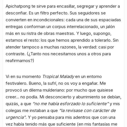
Apichatpong te sirve para encasillar, segregar y aprender a
desconfiar. Es un filtro perfecto. Sus seguidores se
convierten en incondicionales: cada una de sus espaciadas
entregas conforman un corpus interrelacionado, un jalón
más en su ristra de obras maestras. Y luego, supongo,
estamos el resto: los que hemos aprendido a tolerarlo. Sin
atender tampoco a muchas razones, la verdad: casi por
contraste. (¿Tanto nos necesitamos unos a otros para
reafirmarnos?)
Vi en su momento
Tropical Malady
en un entorno
festivalero. Bueno, la sufrí, no os voy a engañar. Me
provocó un dilema mulderiano: por mucho que quisiese
creer… no podía. Mi desconcierto y aburrimiento se debían,
quizás, a que
“no me había esforzado lo suficiente”
y mis
colegas me instaban a que
“la revisase con carácter de
urgencia”
. Y yo pensaba para mis adentros que con una
vez había tenido más que suficiente (en mis fantasías me