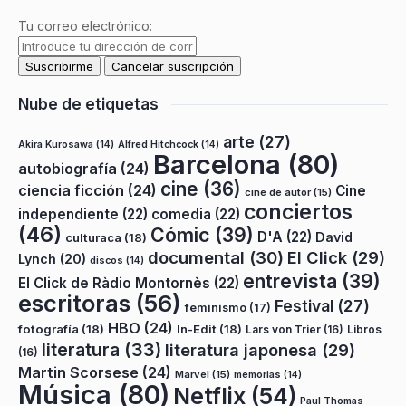
Tu correo electrónico:
Nube de etiquetas
arte
(27)
Akira Kurosawa
(14)
Alfred Hitchcock
(14)
Barcelona
(80)
autobiografía
(24)
cine
(36)
ciencia ficción
(24)
Cine
cine de autor
(15)
conciertos
independiente
(22)
comedia
(22)
(46)
Cómic
(39)
D'A
(22)
David
culturaca
(18)
documental
(30)
El Click
(29)
Lynch
(20)
discos
(14)
entrevista
(39)
El Click de Ràdio Montornès
(22)
escritoras
(56)
Festival
(27)
feminismo
(17)
HBO
(24)
fotografía
(18)
In-Edit
(18)
Lars von Trier
(16)
Libros
literatura
(33)
literatura japonesa
(29)
(16)
Martin Scorsese
(24)
Marvel
(15)
memorias
(14)
Música
(80)
Netflix
(54)
Paul Thomas