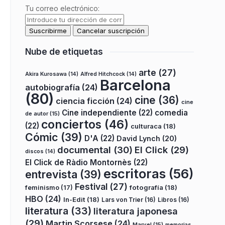
Tu correo electrónico:
Nube de etiquetas
arte
(27)
Akira Kurosawa
(14)
Alfred Hitchcock
(14)
Barcelona
autobiografía
(24)
(80)
cine
(36)
ciencia ficción
(24)
cine
Cine independiente
(22)
comedia
de autor
(15)
conciertos
(46)
(22)
culturaca
(18)
Cómic
(39)
D'A
(22)
David Lynch
(20)
documental
(30)
El Click
(29)
discos
(14)
El Click de Ràdio Montornès
(22)
escritoras
(56)
entrevista
(39)
Festival
(27)
fotografía
(18)
feminismo
(17)
HBO
(24)
In-Edit
(18)
Lars von Trier
(16)
Libros
(16)
literatura
(33)
literatura japonesa
(29)
Martin Scorsese
(24)
Marvel
(15)
memorias