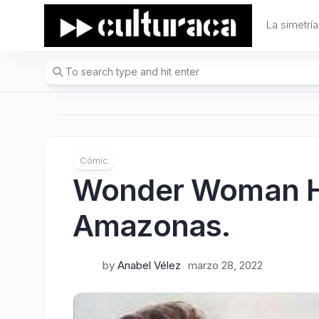
Skip
to
La simetría
content
Cómic
Wonder Woman Hi
Amazonas.
by
Anabel Vélez
marzo 28, 2022