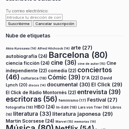
Tu correo electrónico:
Nube de etiquetas
arte
(27)
Akira Kurosawa
(14)
Alfred Hitchcock
(14)
Barcelona
(80)
autobiografía
(24)
cine
(36)
ciencia ficción
(24)
Cine
cine de autor
(15)
conciertos
independiente
(22)
comedia
(22)
(46)
Cómic
(39)
D'A
(22)
David
culturaca
(18)
documental
(30)
El Click
(29)
Lynch
(20)
discos
(14)
entrevista
(39)
El Click de Ràdio Montornès
(22)
escritoras
(56)
Festival
(27)
feminismo
(17)
HBO
(24)
fotografía
(18)
In-Edit
(18)
Lars von Trier
(16)
Libros
literatura
(33)
literatura japonesa
(29)
(16)
Martin Scorsese
(24)
Marvel
(15)
memorias
(14)
Música
(80)
Netflix
(54)