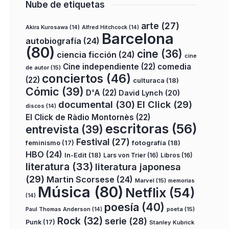
Nube de etiquetas
arte
(27)
Akira Kurosawa
(14)
Alfred Hitchcock
(14)
Barcelona
autobiografía
(24)
(80)
cine
(36)
ciencia ficción
(24)
cine
Cine independiente
(22)
comedia
de autor
(15)
conciertos
(46)
(22)
culturaca
(18)
Cómic
(39)
D'A
(22)
David Lynch
(20)
documental
(30)
El Click
(29)
discos
(14)
El Click de Ràdio Montornès
(22)
escritoras
(56)
entrevista
(39)
Festival
(27)
fotografía
(18)
feminismo
(17)
HBO
(24)
In-Edit
(18)
Lars von Trier
(16)
Libros
(16)
literatura
(33)
literatura japonesa
(29)
Martin Scorsese
(24)
Marvel
(15)
memorias
Música
(80)
Netflix
(54)
(14)
poesía
(40)
poeta
(15)
Paul Thomas Anderson
(14)
Rock
(32)
serie
(28)
Punk
(17)
Stanley Kubrick