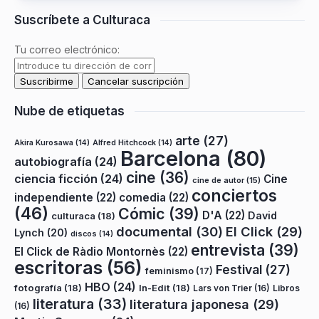
Suscríbete a Culturaca
Tu correo electrónico:
Nube de etiquetas
arte
(27)
Akira Kurosawa
(14)
Alfred Hitchcock
(14)
Barcelona
(80)
autobiografía
(24)
cine
(36)
ciencia ficción
(24)
Cine
cine de autor
(15)
conciertos
independiente
(22)
comedia
(22)
(46)
Cómic
(39)
D'A
(22)
David
culturaca
(18)
documental
(30)
El Click
(29)
Lynch
(20)
discos
(14)
entrevista
(39)
El Click de Ràdio Montornès
(22)
escritoras
(56)
Festival
(27)
feminismo
(17)
HBO
(24)
fotografía
(18)
In-Edit
(18)
Lars von Trier
(16)
Libros
literatura
(33)
literatura japonesa
(29)
(16)