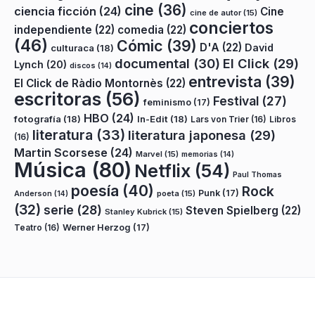
cine
(36)
ciencia ficción
(24)
Cine
cine de autor
(15)
conciertos
independiente
(22)
comedia
(22)
(46)
Cómic
(39)
D'A
(22)
David
culturaca
(18)
documental
(30)
El Click
(29)
Lynch
(20)
discos
(14)
entrevista
(39)
El Click de Ràdio Montornès
(22)
escritoras
(56)
Festival
(27)
feminismo
(17)
HBO
(24)
fotografía
(18)
In-Edit
(18)
Lars von Trier
(16)
Libros
literatura
(33)
literatura japonesa
(29)
(16)
Martin Scorsese
(24)
Marvel
(15)
memorias
(14)
Música
(80)
Netflix
(54)
Paul Thomas
poesía
(40)
Rock
Punk
(17)
poeta
(15)
Anderson
(14)
(32)
serie
(28)
Steven Spielberg
(22)
Stanley Kubrick
(15)
Teatro
(16)
Werner Herzog
(17)