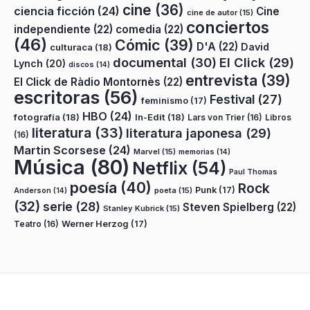
cine
(36)
ciencia ficción
(24)
Cine
cine de autor
(15)
conciertos
independiente
(22)
comedia
(22)
(46)
Cómic
(39)
D'A
(22)
David
culturaca
(18)
documental
(30)
El Click
(29)
Lynch
(20)
discos
(14)
entrevista
(39)
El Click de Ràdio Montornès
(22)
escritoras
(56)
Festival
(27)
feminismo
(17)
HBO
(24)
fotografía
(18)
In-Edit
(18)
Lars von Trier
(16)
Libros
literatura
(33)
literatura japonesa
(29)
(16)
Martin Scorsese
(24)
Marvel
(15)
memorias
(14)
Música
(80)
Netflix
(54)
Paul Thomas
poesía
(40)
Rock
Punk
(17)
poeta
(15)
Anderson
(14)
(32)
serie
(28)
Steven Spielberg
(22)
Stanley Kubrick
(15)
Teatro
(16)
Werner Herzog
(17)