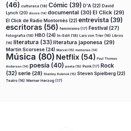
(46)
Cómic
(39)
D'A
(22)
David
culturaca
(18)
documental
(30)
El Click
(29)
Lynch
(20)
discos
(14)
entrevista
(39)
El Click de Ràdio Montornès
(22)
escritoras
(56)
Festival
(27)
feminismo
(17)
HBO
(24)
fotografía
(18)
In-Edit
(18)
Lars von Trier
(16)
Libros
literatura
(33)
literatura japonesa
(29)
(16)
Martin Scorsese
(24)
Marvel
(15)
memorias
(14)
Música
(80)
Netflix
(54)
Paul Thomas
poesía
(40)
Rock
Punk
(17)
poeta
(15)
Anderson
(14)
(32)
serie
(28)
Steven Spielberg
(22)
Stanley Kubrick
(15)
Teatro
(16)
Werner Herzog
(17)