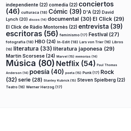
conciertos
independiente
(22)
comedia
(22)
(46)
Cómic
(39)
D'A
(22)
David
culturaca
(18)
documental
(30)
El Click
(29)
Lynch
(20)
discos
(14)
entrevista
(39)
El Click de Ràdio Montornès
(22)
escritoras
(56)
Festival
(27)
feminismo
(17)
HBO
(24)
fotografía
(18)
In-Edit
(18)
Lars von Trier
(16)
Libros
literatura
(33)
literatura japonesa
(29)
(16)
Martin Scorsese
(24)
Marvel
(15)
memorias
(14)
Música
(80)
Netflix
(54)
Paul Thomas
poesía
(40)
Rock
Punk
(17)
poeta
(15)
Anderson
(14)
(32)
serie
(28)
Steven Spielberg
(22)
Stanley Kubrick
(15)
Teatro
(16)
Werner Herzog
(17)