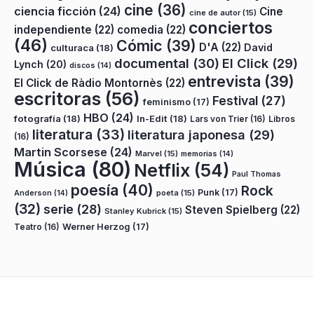
cine
(36)
ciencia ficción
(24)
Cine
cine de autor
(15)
conciertos
independiente
(22)
comedia
(22)
(46)
Cómic
(39)
D'A
(22)
David
culturaca
(18)
documental
(30)
El Click
(29)
Lynch
(20)
discos
(14)
entrevista
(39)
El Click de Ràdio Montornès
(22)
escritoras
(56)
Festival
(27)
feminismo
(17)
HBO
(24)
fotografía
(18)
In-Edit
(18)
Lars von Trier
(16)
Libros
literatura
(33)
literatura japonesa
(29)
(16)
Martin Scorsese
(24)
Marvel
(15)
memorias
(14)
Música
(80)
Netflix
(54)
Paul Thomas
poesía
(40)
Rock
Punk
(17)
poeta
(15)
Anderson
(14)
(32)
serie
(28)
Steven Spielberg
(22)
Stanley Kubrick
(15)
Teatro
(16)
Werner Herzog
(17)