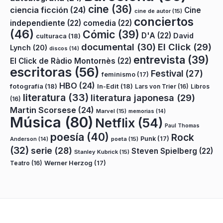
cine
(36)
ciencia ficción
(24)
Cine
cine de autor
(15)
conciertos
independiente
(22)
comedia
(22)
(46)
Cómic
(39)
D'A
(22)
David
culturaca
(18)
documental
(30)
El Click
(29)
Lynch
(20)
discos
(14)
entrevista
(39)
El Click de Ràdio Montornès
(22)
escritoras
(56)
Festival
(27)
feminismo
(17)
HBO
(24)
fotografía
(18)
In-Edit
(18)
Lars von Trier
(16)
Libros
literatura
(33)
literatura japonesa
(29)
(16)
Martin Scorsese
(24)
Marvel
(15)
memorias
(14)
Música
(80)
Netflix
(54)
Paul Thomas
poesía
(40)
Rock
Punk
(17)
poeta
(15)
Anderson
(14)
(32)
serie
(28)
Steven Spielberg
(22)
Stanley Kubrick
(15)
Teatro
(16)
Werner Herzog
(17)