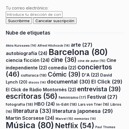
Tu correo electrónico:
Nube de etiquetas
arte
(27)
Akira Kurosawa
(14)
Alfred Hitchcock
(14)
Barcelona
(80)
autobiografía
(24)
cine
(36)
ciencia ficción
(24)
Cine
cine de autor
(15)
conciertos
independiente
(22)
comedia
(22)
(46)
Cómic
(39)
D'A
(22)
David
culturaca
(18)
documental
(30)
El Click
(29)
Lynch
(20)
discos
(14)
entrevista
(39)
El Click de Ràdio Montornès
(22)
escritoras
(56)
Festival
(27)
feminismo
(17)
HBO
(24)
fotografía
(18)
In-Edit
(18)
Lars von Trier
(16)
Libros
literatura
(33)
literatura japonesa
(29)
(16)
Martin Scorsese
(24)
Marvel
(15)
memorias
(14)
Música
(80)
Netflix
(54)
Paul Thomas