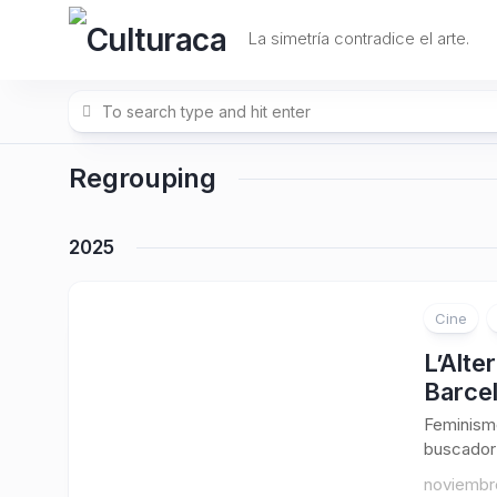
Skip
to
La simetría contradice el arte.
content
Regrouping
2025
Cine
L’Alte
Barcel
Feminismo
buscador 
noviembr