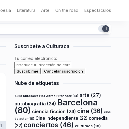
oesía
Literatura
Arte
On the road
Espectáculos
Suscríbete a Culturaca
Tu correo electrónico:
Nube de etiquetas
arte
(27)
Akira Kurosawa
(14)
Alfred Hitchcock
(14)
Barcelona
autobiografía
(24)
(80)
cine
(36)
ciencia ficción
(24)
cine
Cine independiente
(22)
comedia
de autor
(15)
conciertos
(46)
(22)
culturaca
(18)