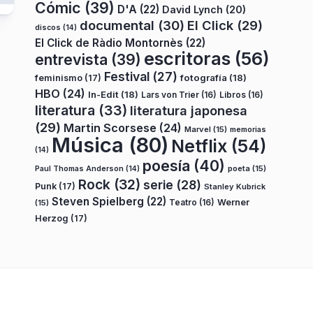
Cómic
(39)
D'A
(22)
David Lynch
(20)
documental
(30)
El Click
(29)
discos
(14)
El Click de Ràdio Montornès
(22)
escritoras
(56)
entrevista
(39)
Festival
(27)
fotografía
(18)
feminismo
(17)
HBO
(24)
In-Edit
(18)
Lars von Trier
(16)
Libros
(16)
literatura
(33)
literatura japonesa
(29)
Martin Scorsese
(24)
Marvel
(15)
memorias
Música
(80)
Netflix
(54)
(14)
poesía
(40)
poeta
(15)
Paul Thomas Anderson
(14)
Rock
(32)
serie
(28)
Punk
(17)
Stanley Kubrick
Steven Spielberg
(22)
Teatro
(16)
Werner
(15)
Herzog
(17)