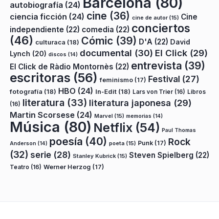
Barcelona
(80)
autobiografía
(24)
cine
(36)
ciencia ficción
(24)
Cine
cine de autor
(15)
conciertos
independiente
(22)
comedia
(22)
(46)
Cómic
(39)
D'A
(22)
David
culturaca
(18)
documental
(30)
El Click
(29)
Lynch
(20)
discos
(14)
entrevista
(39)
El Click de Ràdio Montornès
(22)
escritoras
(56)
Festival
(27)
feminismo
(17)
HBO
(24)
fotografía
(18)
In-Edit
(18)
Lars von Trier
(16)
Libros
literatura
(33)
literatura japonesa
(29)
(16)
Martin Scorsese
(24)
Marvel
(15)
memorias
(14)
Música
(80)
Netflix
(54)
Paul Thomas
poesía
(40)
Rock
Punk
(17)
poeta
(15)
Anderson
(14)
(32)
serie
(28)
Steven Spielberg
(22)
Stanley Kubrick
(15)
Teatro
(16)
Werner Herzog
(17)