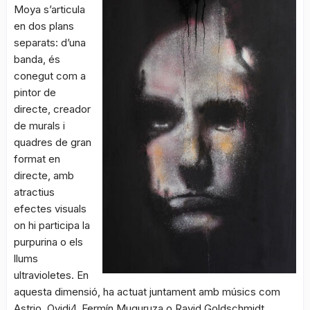
Moya s’articula
en dos plans
separats: d’una
banda, és
conegut com a
pintor de
directe, creador
de murals i
quadres de gran
format en
directe, amb
atractius
efectes visuals
on hi participa la
purpurina o els
llums
ultravioletes. En
aquesta dimensió, ha actuat juntament amb músics com
Astrio, Ovidi4, Fermín Muguruza o Ravid Goldschmidt.