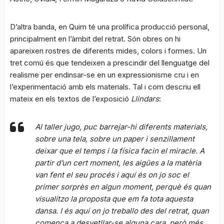
D’altra banda, en Quim té una prolífica producció personal,
principalment en l’àmbit del retrat. Són obres on hi
apareixen rostres de diferents mides, colors i formes. Un
tret comú és que tendeixen a prescindir del llenguatge del
realisme per endinsar-se en un expressionisme cru i en
l’experimentació amb els materials. Tal i com descriu ell
mateix en els textos de l’exposició
Llindars
:
Al taller jugo, puc barrejar-hi diferents materials,
sobre una tela, sobre un paper i senzillament
deixar que el temps i la física facin el miracle. A
partir d’un cert moment, les aigües a la matèria
van fent el seu procés i aquí és on jo soc el
primer sorprès en algun moment, perquè és quan
visualitzo la proposta que em fa tota aquesta
dansa. I és aquí on jo treballo des del retrat, quan
comença a desvetllar-se alguna cara, però més