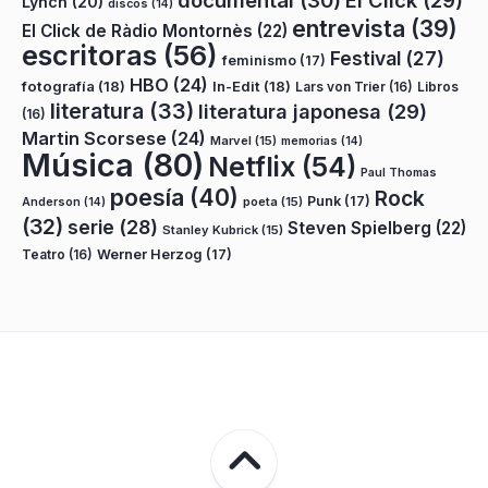
documental
(30)
El Click
(29)
Lynch
(20)
discos
(14)
entrevista
(39)
El Click de Ràdio Montornès
(22)
escritoras
(56)
Festival
(27)
feminismo
(17)
HBO
(24)
fotografía
(18)
In-Edit
(18)
Lars von Trier
(16)
Libros
literatura
(33)
literatura japonesa
(29)
(16)
Martin Scorsese
(24)
Marvel
(15)
memorias
(14)
Música
(80)
Netflix
(54)
Paul Thomas
poesía
(40)
Rock
Punk
(17)
poeta
(15)
Anderson
(14)
(32)
serie
(28)
Steven Spielberg
(22)
Stanley Kubrick
(15)
Teatro
(16)
Werner Herzog
(17)