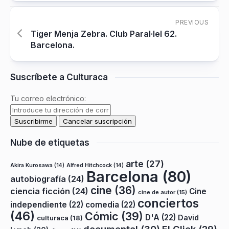
PREVIOUS
Tiger Menja Zebra. Club Paral·lel 62.
Barcelona.
Suscríbete a Culturaca
Tu correo electrónico:
Nube de etiquetas
arte
(27)
Akira Kurosawa
(14)
Alfred Hitchcock
(14)
Barcelona
(80)
autobiografía
(24)
cine
(36)
ciencia ficción
(24)
Cine
cine de autor
(15)
conciertos
independiente
(22)
comedia
(22)
(46)
Cómic
(39)
D'A
(22)
David
culturaca
(18)