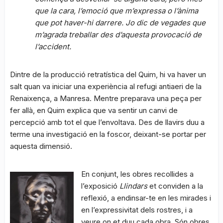
que la cara, l’emoció que m’expressa o l’ànima
que pot haver-hi darrere. Jo dic de vegades que
m’agrada treballar des d’aquesta provocació de
l’accident.
Dintre de la producció retratística del Quim, hi va haver un
salt quan va iniciar una experiència al refugi antiaeri de la
Renaixença, a Manresa. Mentre preparava una peça per
fer allà, en Quim explica que va sentir un canvi de
percepció amb tot el que l’envoltava. Des de llavirs duu a
terme una investigació en la foscor, deixant-se portar per
aquesta dimensió.
En conjunt, les obres recollides a
l’exposició
Llindars
et conviden a la
reflexió, a endinsar-te en les mirades i
en l’expressivitat dels rostres, i a
veure on et duu cada obra. Són obres