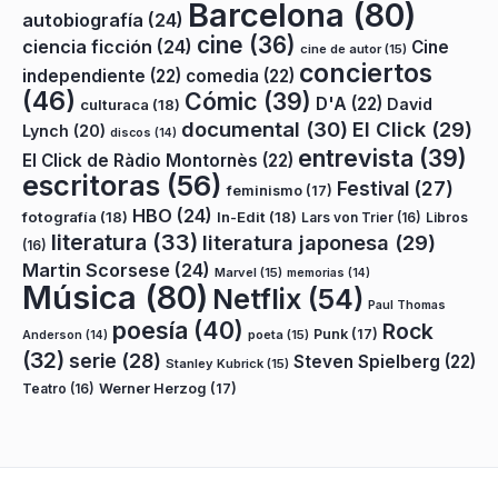
Barcelona
(80)
autobiografía
(24)
cine
(36)
ciencia ficción
(24)
Cine
cine de autor
(15)
conciertos
independiente
(22)
comedia
(22)
(46)
Cómic
(39)
D'A
(22)
David
culturaca
(18)
documental
(30)
El Click
(29)
Lynch
(20)
discos
(14)
entrevista
(39)
El Click de Ràdio Montornès
(22)
escritoras
(56)
Festival
(27)
feminismo
(17)
HBO
(24)
fotografía
(18)
In-Edit
(18)
Lars von Trier
(16)
Libros
literatura
(33)
literatura japonesa
(29)
(16)
Martin Scorsese
(24)
Marvel
(15)
memorias
(14)
Música
(80)
Netflix
(54)
Paul Thomas
poesía
(40)
Rock
Punk
(17)
poeta
(15)
Anderson
(14)
(32)
serie
(28)
Steven Spielberg
(22)
Stanley Kubrick
(15)
Teatro
(16)
Werner Herzog
(17)