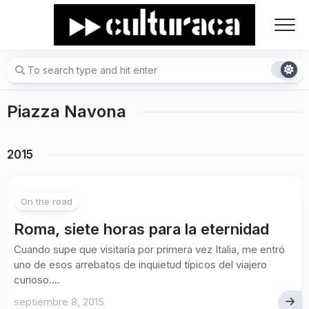
Skip
to
content
Piazza Navona
2015
On the road
Roma, siete horas para la eternidad
Cuando supe que visitaría por primera vez Italia, me entró
uno de esos arrebatos de inquietud típicos del viajero
curioso....
septiembre 8, 2015