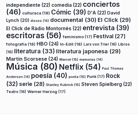
conciertos
independiente
(22)
comedia
(22)
(46)
Cómic
(39)
D'A
(22)
David
culturaca
(18)
documental
(30)
El Click
(29)
Lynch
(20)
discos
(14)
entrevista
(39)
El Click de Ràdio Montornès
(22)
escritoras
(56)
Festival
(27)
feminismo
(17)
HBO
(24)
fotografía
(18)
In-Edit
(18)
Lars von Trier
(16)
Libros
literatura
(33)
literatura japonesa
(29)
(16)
Martin Scorsese
(24)
Marvel
(15)
memorias
(14)
Música
(80)
Netflix
(54)
Paul Thomas
poesía
(40)
Rock
Punk
(17)
poeta
(15)
Anderson
(14)
(32)
serie
(28)
Steven Spielberg
(22)
Stanley Kubrick
(15)
Teatro
(16)
Werner Herzog
(17)