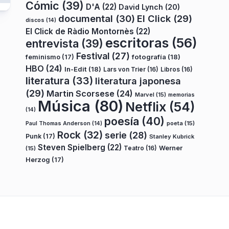
Cómic
(39)
D'A
(22)
David Lynch
(20)
documental
(30)
El Click
(29)
discos
(14)
El Click de Ràdio Montornès
(22)
escritoras
(56)
entrevista
(39)
Festival
(27)
fotografía
(18)
feminismo
(17)
HBO
(24)
In-Edit
(18)
Lars von Trier
(16)
Libros
(16)
literatura
(33)
literatura japonesa
(29)
Martin Scorsese
(24)
Marvel
(15)
memorias
Música
(80)
Netflix
(54)
(14)
poesía
(40)
poeta
(15)
Paul Thomas Anderson
(14)
Rock
(32)
serie
(28)
Punk
(17)
Stanley Kubrick
Steven Spielberg
(22)
Teatro
(16)
Werner
(15)
Herzog
(17)