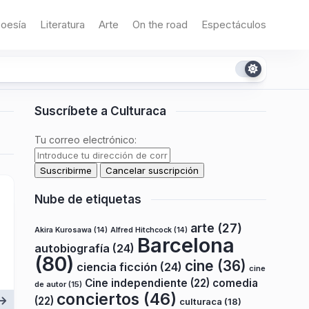
oesía
Literatura
Arte
On the road
Espectáculos
Suscríbete a Culturaca
Tu correo electrónico:
Nube de etiquetas
arte
(27)
Akira Kurosawa
(14)
Alfred Hitchcock
(14)
Barcelona
autobiografía
(24)
(80)
cine
(36)
ciencia ficción
(24)
cine
Cine independiente
(22)
comedia
de autor
(15)
conciertos
(46)
(22)
culturaca
(18)