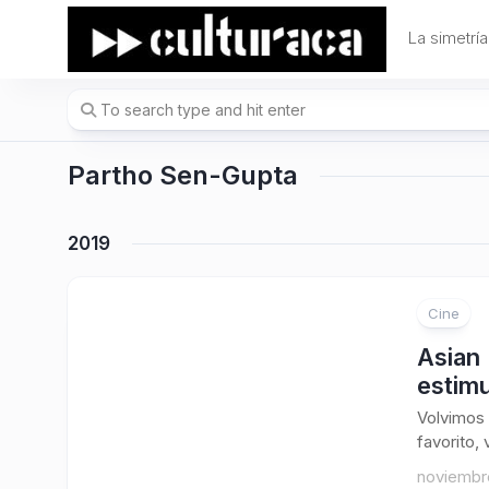
Skip
to
La simetría
content
Partho Sen-Gupta
2019
Cine
Asian 
estimu
Volvimos 
favorito,
noviembre