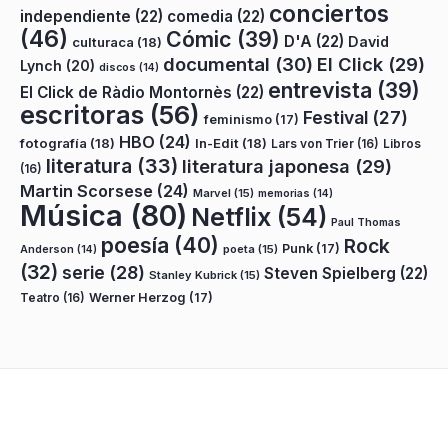
conciertos
independiente
(22)
comedia
(22)
(46)
Cómic
(39)
D'A
(22)
David
culturaca
(18)
documental
(30)
El Click
(29)
Lynch
(20)
discos
(14)
entrevista
(39)
El Click de Ràdio Montornès
(22)
escritoras
(56)
Festival
(27)
feminismo
(17)
HBO
(24)
fotografía
(18)
In-Edit
(18)
Lars von Trier
(16)
Libros
literatura
(33)
literatura japonesa
(29)
(16)
Martin Scorsese
(24)
Marvel
(15)
memorias
(14)
Música
(80)
Netflix
(54)
Paul Thomas
poesía
(40)
Rock
Punk
(17)
poeta
(15)
Anderson
(14)
(32)
serie
(28)
Steven Spielberg
(22)
Stanley Kubrick
(15)
Teatro
(16)
Werner Herzog
(17)