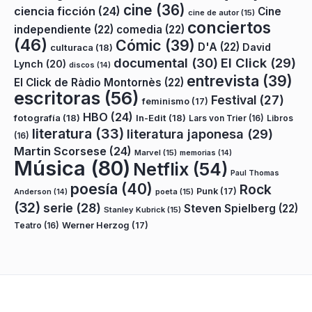
cine
(36)
ciencia ficción
(24)
Cine
cine de autor
(15)
conciertos
independiente
(22)
comedia
(22)
(46)
Cómic
(39)
D'A
(22)
David
culturaca
(18)
documental
(30)
El Click
(29)
Lynch
(20)
discos
(14)
entrevista
(39)
El Click de Ràdio Montornès
(22)
escritoras
(56)
Festival
(27)
feminismo
(17)
HBO
(24)
fotografía
(18)
In-Edit
(18)
Lars von Trier
(16)
Libros
literatura
(33)
literatura japonesa
(29)
(16)
Martin Scorsese
(24)
Marvel
(15)
memorias
(14)
Música
(80)
Netflix
(54)
Paul Thomas
poesía
(40)
Rock
Punk
(17)
poeta
(15)
Anderson
(14)
(32)
serie
(28)
Steven Spielberg
(22)
Stanley Kubrick
(15)
Teatro
(16)
Werner Herzog
(17)