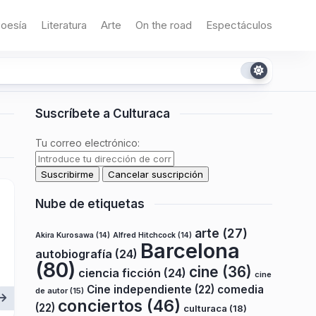
oesía
Literatura
Arte
On the road
Espectáculos
Suscríbete a Culturaca
Tu correo electrónico:
Nube de etiquetas
arte
(27)
Akira Kurosawa
(14)
Alfred Hitchcock
(14)
Barcelona
autobiografía
(24)
(80)
cine
(36)
ciencia ficción
(24)
cine
Cine independiente
(22)
comedia
de autor
(15)
conciertos
(46)
(22)
culturaca
(18)