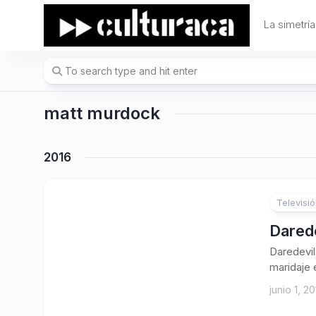
Skip
to
La simetría
content
matt murdock
2016
Televisi
Darede
Daredevi
maridaje e
junio 1, 2