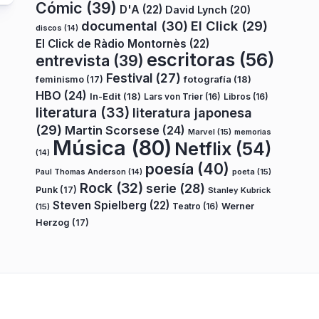
Cómic
(39)
D'A
(22)
David Lynch
(20)
documental
(30)
El Click
(29)
discos
(14)
El Click de Ràdio Montornès
(22)
escritoras
(56)
entrevista
(39)
Festival
(27)
fotografía
(18)
feminismo
(17)
HBO
(24)
In-Edit
(18)
Lars von Trier
(16)
Libros
(16)
literatura
(33)
literatura japonesa
(29)
Martin Scorsese
(24)
Marvel
(15)
memorias
Música
(80)
Netflix
(54)
(14)
poesía
(40)
poeta
(15)
Paul Thomas Anderson
(14)
Rock
(32)
serie
(28)
Punk
(17)
Stanley Kubrick
Steven Spielberg
(22)
Teatro
(16)
Werner
(15)
Herzog
(17)