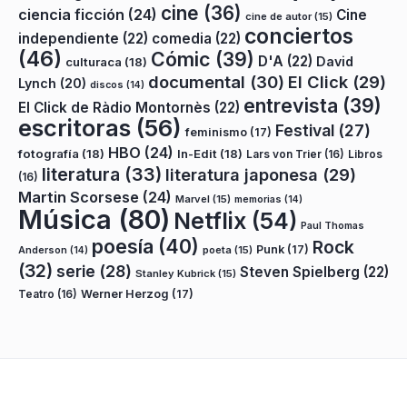
cine
(36)
ciencia ficción
(24)
Cine
cine de autor
(15)
conciertos
independiente
(22)
comedia
(22)
(46)
Cómic
(39)
D'A
(22)
David
culturaca
(18)
documental
(30)
El Click
(29)
Lynch
(20)
discos
(14)
entrevista
(39)
El Click de Ràdio Montornès
(22)
escritoras
(56)
Festival
(27)
feminismo
(17)
HBO
(24)
fotografía
(18)
In-Edit
(18)
Lars von Trier
(16)
Libros
literatura
(33)
literatura japonesa
(29)
(16)
Martin Scorsese
(24)
Marvel
(15)
memorias
(14)
Música
(80)
Netflix
(54)
Paul Thomas
poesía
(40)
Rock
Punk
(17)
poeta
(15)
Anderson
(14)
(32)
serie
(28)
Steven Spielberg
(22)
Stanley Kubrick
(15)
Teatro
(16)
Werner Herzog
(17)