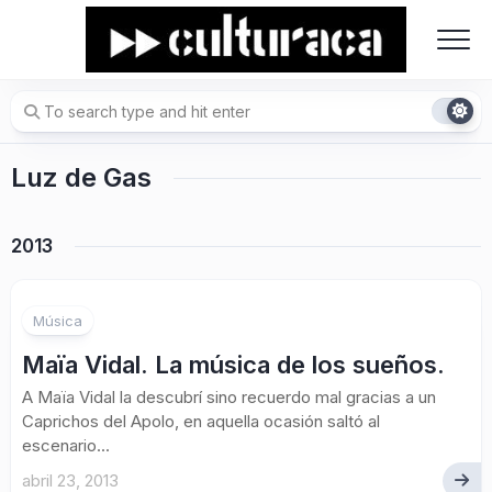
Skip
to
content
Luz de Gas
2013
Música
Maïa Vidal. La música de los sueños.
A Maïa Vidal la descubrí sino recuerdo mal gracias a un
Caprichos del Apolo, en aquella ocasión saltó al
escenario...
abril 23, 2013