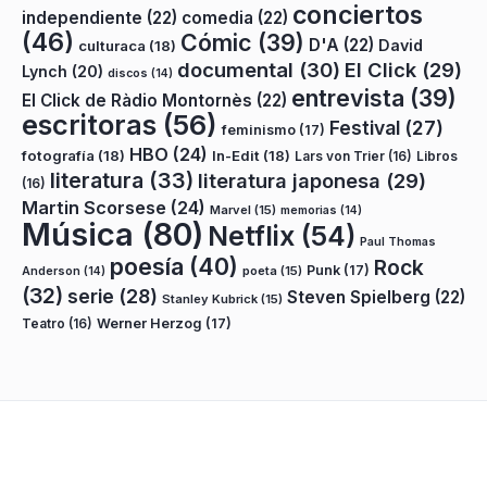
conciertos
independiente
(22)
comedia
(22)
(46)
Cómic
(39)
D'A
(22)
David
culturaca
(18)
documental
(30)
El Click
(29)
Lynch
(20)
discos
(14)
entrevista
(39)
El Click de Ràdio Montornès
(22)
escritoras
(56)
Festival
(27)
feminismo
(17)
HBO
(24)
fotografía
(18)
In-Edit
(18)
Lars von Trier
(16)
Libros
literatura
(33)
literatura japonesa
(29)
(16)
Martin Scorsese
(24)
Marvel
(15)
memorias
(14)
Música
(80)
Netflix
(54)
Paul Thomas
poesía
(40)
Rock
Punk
(17)
poeta
(15)
Anderson
(14)
(32)
serie
(28)
Steven Spielberg
(22)
Stanley Kubrick
(15)
Teatro
(16)
Werner Herzog
(17)