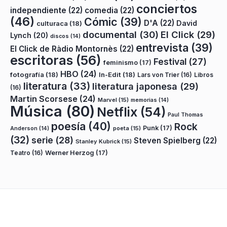
conciertos
independiente
(22)
comedia
(22)
(46)
Cómic
(39)
D'A
(22)
David
culturaca
(18)
documental
(30)
El Click
(29)
Lynch
(20)
discos
(14)
entrevista
(39)
El Click de Ràdio Montornès
(22)
escritoras
(56)
Festival
(27)
feminismo
(17)
HBO
(24)
fotografía
(18)
In-Edit
(18)
Lars von Trier
(16)
Libros
literatura
(33)
literatura japonesa
(29)
(16)
Martin Scorsese
(24)
Marvel
(15)
memorias
(14)
Música
(80)
Netflix
(54)
Paul Thomas
poesía
(40)
Rock
Punk
(17)
poeta
(15)
Anderson
(14)
(32)
serie
(28)
Steven Spielberg
(22)
Stanley Kubrick
(15)
Teatro
(16)
Werner Herzog
(17)