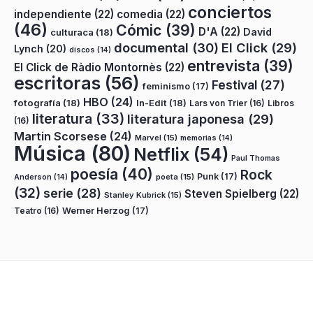
conciertos
independiente
(22)
comedia
(22)
(46)
Cómic
(39)
D'A
(22)
David
culturaca
(18)
documental
(30)
El Click
(29)
Lynch
(20)
discos
(14)
entrevista
(39)
El Click de Ràdio Montornès
(22)
escritoras
(56)
Festival
(27)
feminismo
(17)
HBO
(24)
fotografía
(18)
In-Edit
(18)
Lars von Trier
(16)
Libros
literatura
(33)
literatura japonesa
(29)
(16)
Martin Scorsese
(24)
Marvel
(15)
memorias
(14)
Música
(80)
Netflix
(54)
Paul Thomas
poesía
(40)
Rock
Punk
(17)
poeta
(15)
Anderson
(14)
(32)
serie
(28)
Steven Spielberg
(22)
Stanley Kubrick
(15)
Teatro
(16)
Werner Herzog
(17)