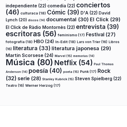
conciertos
independiente
(22)
comedia
(22)
(46)
Cómic
(39)
D'A
(22)
David
culturaca
(18)
documental
(30)
El Click
(29)
Lynch
(20)
discos
(14)
entrevista
(39)
El Click de Ràdio Montornès
(22)
escritoras
(56)
Festival
(27)
feminismo
(17)
HBO
(24)
fotografía
(18)
In-Edit
(18)
Lars von Trier
(16)
Libros
literatura
(33)
literatura japonesa
(29)
(16)
Martin Scorsese
(24)
Marvel
(15)
memorias
(14)
Música
(80)
Netflix
(54)
Paul Thomas
poesía
(40)
Rock
Punk
(17)
poeta
(15)
Anderson
(14)
(32)
serie
(28)
Steven Spielberg
(22)
Stanley Kubrick
(15)
Teatro
(16)
Werner Herzog
(17)