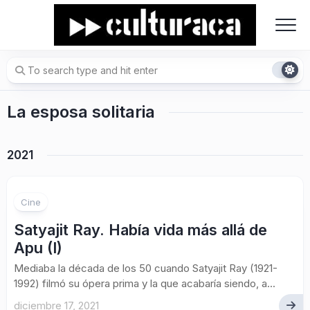
Skip
to
content
La esposa solitaria
2021
Cine
Satyajit Ray. Había vida más allá de
Apu (I)
Mediaba la década de los 50 cuando Satyajit Ray (1921-
1992) filmó su ópera prima y la que acabaría siendo, a...
diciembre 17, 2021