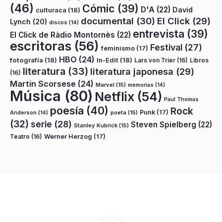
(46)
Cómic
(39)
D'A
(22)
David
culturaca
(18)
documental
(30)
El Click
(29)
Lynch
(20)
discos
(14)
entrevista
(39)
El Click de Ràdio Montornès
(22)
escritoras
(56)
Festival
(27)
feminismo
(17)
HBO
(24)
fotografía
(18)
In-Edit
(18)
Lars von Trier
(16)
Libros
literatura
(33)
literatura japonesa
(29)
(16)
Martin Scorsese
(24)
Marvel
(15)
memorias
(14)
Música
(80)
Netflix
(54)
Paul Thomas
poesía
(40)
Rock
Punk
(17)
poeta
(15)
Anderson
(14)
(32)
serie
(28)
Steven Spielberg
(22)
Stanley Kubrick
(15)
Teatro
(16)
Werner Herzog
(17)