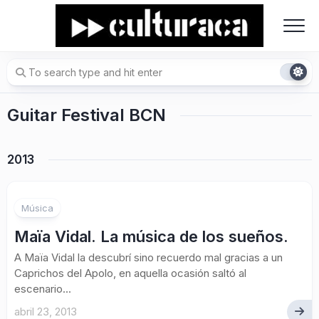
Skip
to
content
Guitar Festival BCN
2013
Música
Maïa Vidal. La música de los sueños.
A Maïa Vidal la descubrí sino recuerdo mal gracias a un
Caprichos del Apolo, en aquella ocasión saltó al
escenario...
abril 23, 2013