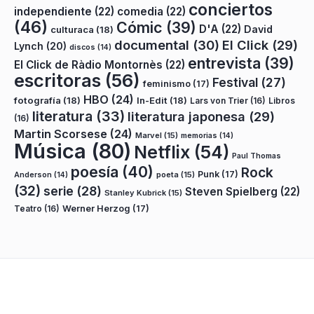
conciertos
independiente
(22)
comedia
(22)
(46)
Cómic
(39)
D'A
(22)
David
culturaca
(18)
documental
(30)
El Click
(29)
Lynch
(20)
discos
(14)
entrevista
(39)
El Click de Ràdio Montornès
(22)
escritoras
(56)
Festival
(27)
feminismo
(17)
HBO
(24)
fotografía
(18)
In-Edit
(18)
Lars von Trier
(16)
Libros
literatura
(33)
literatura japonesa
(29)
(16)
Martin Scorsese
(24)
Marvel
(15)
memorias
(14)
Música
(80)
Netflix
(54)
Paul Thomas
poesía
(40)
Rock
Punk
(17)
poeta
(15)
Anderson
(14)
(32)
serie
(28)
Steven Spielberg
(22)
Stanley Kubrick
(15)
Teatro
(16)
Werner Herzog
(17)