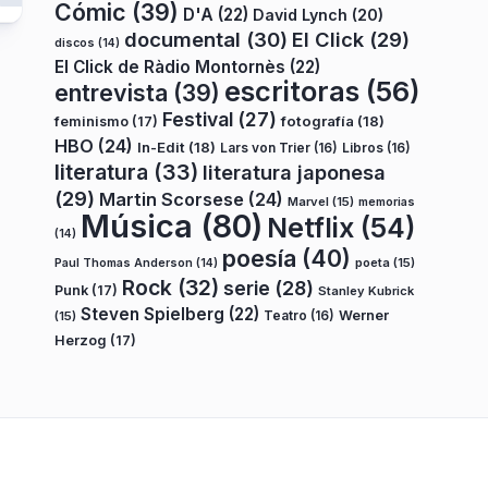
Cómic
(39)
D'A
(22)
David Lynch
(20)
documental
(30)
El Click
(29)
discos
(14)
El Click de Ràdio Montornès
(22)
escritoras
(56)
entrevista
(39)
Festival
(27)
fotografía
(18)
feminismo
(17)
HBO
(24)
In-Edit
(18)
Lars von Trier
(16)
Libros
(16)
literatura
(33)
literatura japonesa
(29)
Martin Scorsese
(24)
Marvel
(15)
memorias
Música
(80)
Netflix
(54)
(14)
poesía
(40)
poeta
(15)
Paul Thomas Anderson
(14)
Rock
(32)
serie
(28)
Punk
(17)
Stanley Kubrick
Steven Spielberg
(22)
Teatro
(16)
Werner
(15)
Herzog
(17)