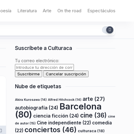
oesía
Literatura
Arte
On the road
Espectáculos
Suscríbete a Culturaca
Tu correo electrónico:
Nube de etiquetas
arte
(27)
Akira Kurosawa
(14)
Alfred Hitchcock
(14)
Barcelona
autobiografía
(24)
(80)
cine
(36)
ciencia ficción
(24)
cine
Cine independiente
(22)
comedia
de autor
(15)
conciertos
(46)
(22)
culturaca
(18)