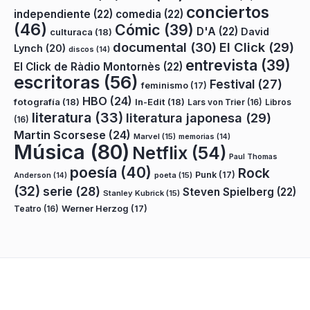
conciertos
independiente
(22)
comedia
(22)
(46)
Cómic
(39)
D'A
(22)
David
culturaca
(18)
documental
(30)
El Click
(29)
Lynch
(20)
discos
(14)
entrevista
(39)
El Click de Ràdio Montornès
(22)
escritoras
(56)
Festival
(27)
feminismo
(17)
HBO
(24)
fotografía
(18)
In-Edit
(18)
Lars von Trier
(16)
Libros
literatura
(33)
literatura japonesa
(29)
(16)
Martin Scorsese
(24)
Marvel
(15)
memorias
(14)
Música
(80)
Netflix
(54)
Paul Thomas
poesía
(40)
Rock
Punk
(17)
poeta
(15)
Anderson
(14)
(32)
serie
(28)
Steven Spielberg
(22)
Stanley Kubrick
(15)
Teatro
(16)
Werner Herzog
(17)