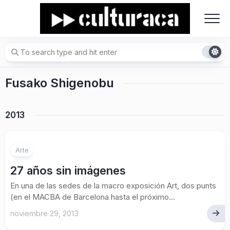
Skip
to
content
Fusako Shigenobu
2013
4
Arte
27 años sin imágenes
En una de las sedes de la macro exposición Art, dos punts
(en el MACBA de Barcelona hasta el próximo...
noviembre 29, 2013