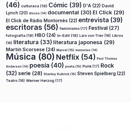
(46)
Cómic
(39)
D'A
(22)
David
culturaca
(18)
documental
(30)
El Click
(29)
Lynch
(20)
discos
(14)
entrevista
(39)
El Click de Ràdio Montornès
(22)
escritoras
(56)
Festival
(27)
feminismo
(17)
HBO
(24)
fotografía
(18)
In-Edit
(18)
Lars von Trier
(16)
Libros
literatura
(33)
literatura japonesa
(29)
(16)
Martin Scorsese
(24)
Marvel
(15)
memorias
(14)
Música
(80)
Netflix
(54)
Paul Thomas
poesía
(40)
Rock
Punk
(17)
poeta
(15)
Anderson
(14)
(32)
serie
(28)
Steven Spielberg
(22)
Stanley Kubrick
(15)
Teatro
(16)
Werner Herzog
(17)