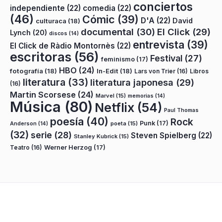
conciertos
independiente
(22)
comedia
(22)
(46)
Cómic
(39)
D'A
(22)
David
culturaca
(18)
documental
(30)
El Click
(29)
Lynch
(20)
discos
(14)
entrevista
(39)
El Click de Ràdio Montornès
(22)
escritoras
(56)
Festival
(27)
feminismo
(17)
HBO
(24)
fotografía
(18)
In-Edit
(18)
Lars von Trier
(16)
Libros
literatura
(33)
literatura japonesa
(29)
(16)
Martin Scorsese
(24)
Marvel
(15)
memorias
(14)
Música
(80)
Netflix
(54)
Paul Thomas
poesía
(40)
Rock
Punk
(17)
poeta
(15)
Anderson
(14)
(32)
serie
(28)
Steven Spielberg
(22)
Stanley Kubrick
(15)
Teatro
(16)
Werner Herzog
(17)