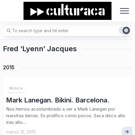
Skip
to
content
Fred ‘Lyenn’ Jacques
2015
Música
Mark Lanegan. Bikini. Barcelona.
Nos hemos acostumbrado a ver a Mark Lanegan por
nuestras tierras. Es prolífico como pocos. Saca disco año
tras año...
marzo 12, 2015