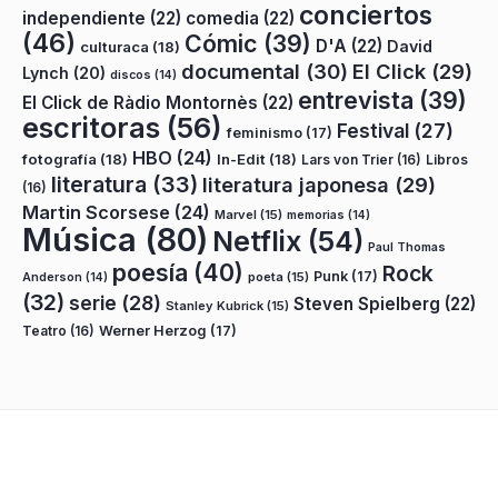
conciertos
independiente
(22)
comedia
(22)
(46)
Cómic
(39)
D'A
(22)
David
culturaca
(18)
documental
(30)
El Click
(29)
Lynch
(20)
discos
(14)
entrevista
(39)
El Click de Ràdio Montornès
(22)
escritoras
(56)
Festival
(27)
feminismo
(17)
HBO
(24)
fotografía
(18)
In-Edit
(18)
Lars von Trier
(16)
Libros
literatura
(33)
literatura japonesa
(29)
(16)
Martin Scorsese
(24)
Marvel
(15)
memorias
(14)
Música
(80)
Netflix
(54)
Paul Thomas
poesía
(40)
Rock
Punk
(17)
poeta
(15)
Anderson
(14)
(32)
serie
(28)
Steven Spielberg
(22)
Stanley Kubrick
(15)
Teatro
(16)
Werner Herzog
(17)