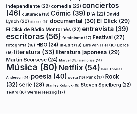
conciertos
independiente
(22)
comedia
(22)
(46)
Cómic
(39)
D'A
(22)
David
culturaca
(18)
documental
(30)
El Click
(29)
Lynch
(20)
discos
(14)
entrevista
(39)
El Click de Ràdio Montornès
(22)
escritoras
(56)
Festival
(27)
feminismo
(17)
HBO
(24)
fotografía
(18)
In-Edit
(18)
Lars von Trier
(16)
Libros
literatura
(33)
literatura japonesa
(29)
(16)
Martin Scorsese
(24)
Marvel
(15)
memorias
(14)
Música
(80)
Netflix
(54)
Paul Thomas
poesía
(40)
Rock
Punk
(17)
poeta
(15)
Anderson
(14)
(32)
serie
(28)
Steven Spielberg
(22)
Stanley Kubrick
(15)
Teatro
(16)
Werner Herzog
(17)