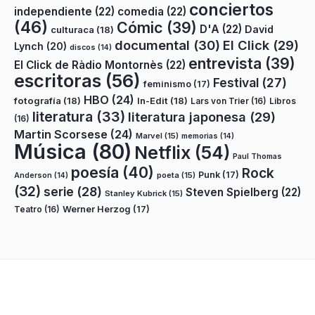
conciertos
independiente
(22)
comedia
(22)
(46)
Cómic
(39)
D'A
(22)
David
culturaca
(18)
documental
(30)
El Click
(29)
Lynch
(20)
discos
(14)
entrevista
(39)
El Click de Ràdio Montornès
(22)
escritoras
(56)
Festival
(27)
feminismo
(17)
HBO
(24)
fotografía
(18)
In-Edit
(18)
Lars von Trier
(16)
Libros
literatura
(33)
literatura japonesa
(29)
(16)
Martin Scorsese
(24)
Marvel
(15)
memorias
(14)
Música
(80)
Netflix
(54)
Paul Thomas
poesía
(40)
Rock
Punk
(17)
poeta
(15)
Anderson
(14)
(32)
serie
(28)
Steven Spielberg
(22)
Stanley Kubrick
(15)
Teatro
(16)
Werner Herzog
(17)