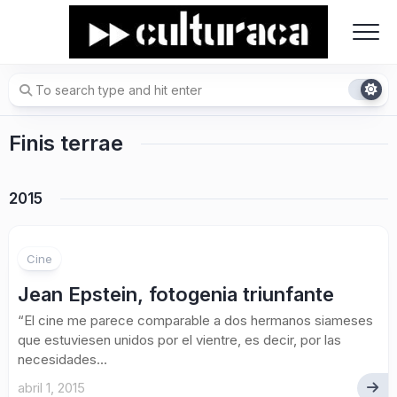
Skip
to
content
Finis terrae
2015
Cine
Jean Epstein, fotogenia triunfante
“El cine me parece comparable a dos hermanos siameses
que estuviesen unidos por el vientre, es decir, por las
necesidades...
abril 1, 2015